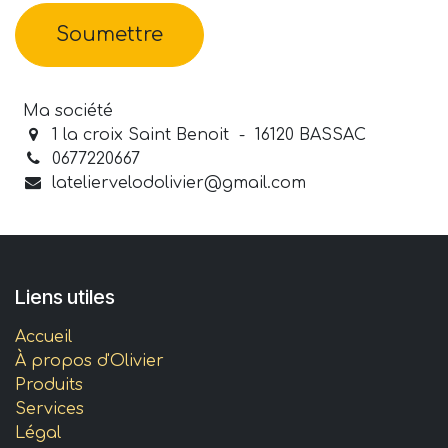
Soumettre
Ma société
1 la croix Saint Benoit - 16120 BASSAC
0677220667
lateliervelodolivier@gmail.com
Liens utiles
Accueil
À propos d'Olivier
Produits
Services
Légal