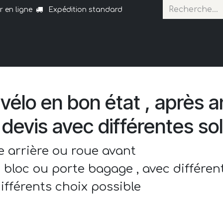
r en ligne
Expédition standard
Accueil
Mes créations vélo
Électrificatio
élo en bon état , après a
devis avec différentes sol
e arrière ou roue avant
u bloc ou porte bagage , avec différe
fférents choix possible