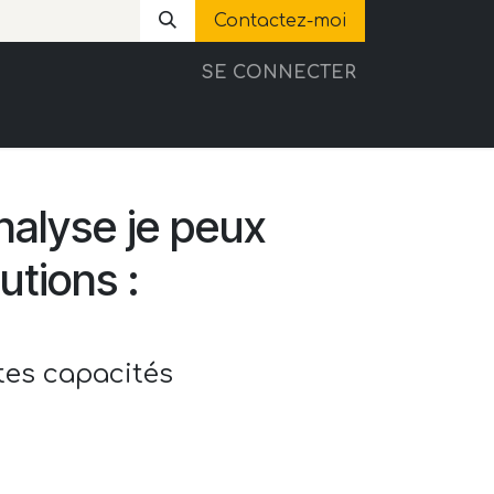
Contactez-moi
SE CONNECTER
n de vélo
Vélos a vendre
Mon histoire
nalyse je peux
utions :
ntes capacités