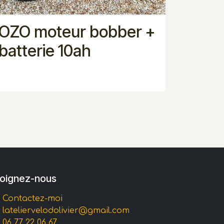
OZO moteur bobber +
batterie 10ah
joignez-nous
Contactez-moi
l
ateliervelodolivier@gmail.com
0
6 77 22 06 67