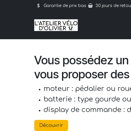
Se rendre au contenu
Garantie de prix bas
30 jours de retou
Vous possédez un v
vous proposer des 
moteur : pédalier ou rou
batterie : type gourde o
display de commande : di
Découvrir